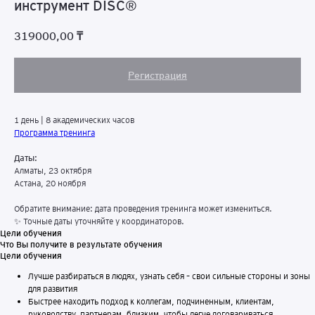
инструмент DISC®
319000,00
₸
Регистрация
1 день | 8 академических часов
Программа тренинга
Даты:
Алматы, 23 октября
Астана, 20 ноября
Обратите внимание: дата проведения тренинга может измениться.
✨ Точные даты уточняйте у координаторов.
Цели обучения
Что Вы получите в результате обучения
Цели обучения
Лучше разбираться в людях, узнать себя – свои сильные стороны и зоны
для развития
Быстрее находить подход к коллегам, подчиненным, клиентам,
руководству, партнерам, близким, чтобы легче договариваться,