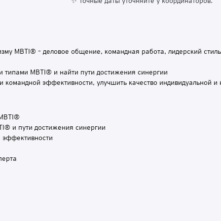
✨ Точные даты уточняйте у координаторов.
изму MBTI® – деловое общение, командная работа, лидерский стил
и типами MBTI® и найти пути достижения синергии
 командной эффективности, улучшить качество индивидуальной и
 MBTI®
TI® и пути достижения синергии
й эффективности
перта