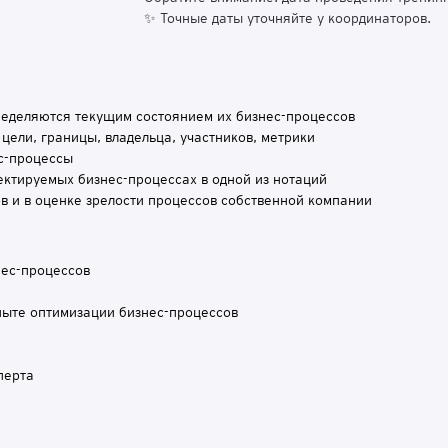
✨ Точные даты уточняйте у координаторов.
ределяются текущим состоянием их бизнес-процессов
 цели, границы, владельца, участников, метрики
нес-процессы
ектируемых бизнес-процессах в одной из нотаций
в и в оценке зрелости процессов собственной компании
знес-процессов
пыте оптимизации бизнес-процессов
сперта