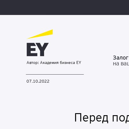
Расписание по городам
Управление и стратегия
Управление проектами
Программы профессионального развития
Залог
Аудит и внутренний контроль
на ва
Автор: Академия бизнеса EY
07.10.2022
Отраслевые специализации
Перед по