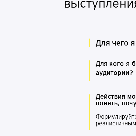
выступления
Для чего я
Д
л
я
к
о
г
о
я
б
а
у
д
и
т
о
рии?
Д
е
й
с
тв
и
я
м
о
понять, поч
Формулируйте 
реалистичным 