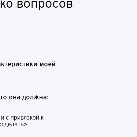
ько вопросов
а
к
т
ер
ис
т
и
ки
мо
е
й
т
о
о
н
а
д
о
л
ж
н
а:
и с привязкой к
«сделать»