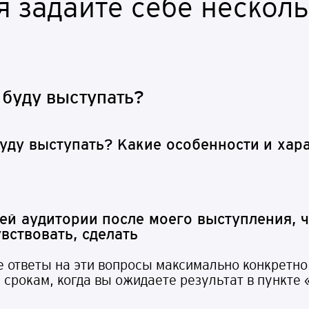
 задайте себе нескол
 буду выступать?
у
д
у
в
ы
с
т
у
па
т
ь?
К
а
к
и
е
о
с
обенн
о
с
т
и и
х
а
р
е
й
а
у
д
и
т
о
р
ии п
о
с
ле
м
ое
г
о
в
ы
с
т
у
п
ле
ния
, ч
увствовать, сделать
ответы на эти вопросы максимально конкретно 
срокам, когда вы ожидаете результат в пункте 