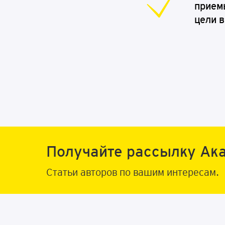
прием
цели 
Программа включает биз
Получайте рассылку Ак
Узнайте подробнее по ссылке
Статьи авторов по вашим интересам.