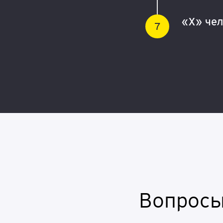
«X» чел
Вопросы