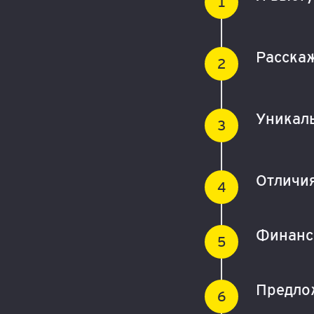
Расскаж
Уникал
Отличия
Финансо
Предлож