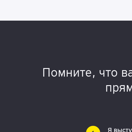
Помните, что в
прям
Я высту