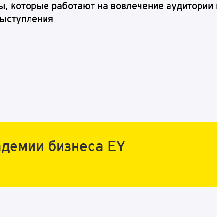
ы, которые работают на вовлечение аудитории
выступления
нес-игры и тимбилдинги
адемии бизнеса EY