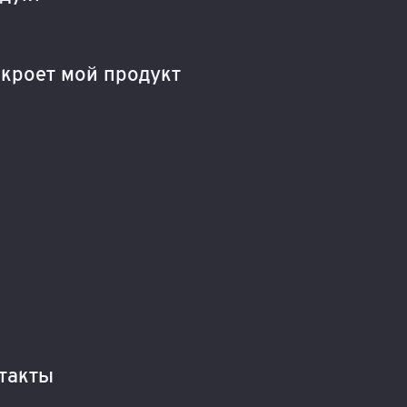
акроет мой продукт
такты