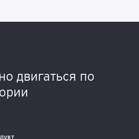
но двигаться по
тории
дукт