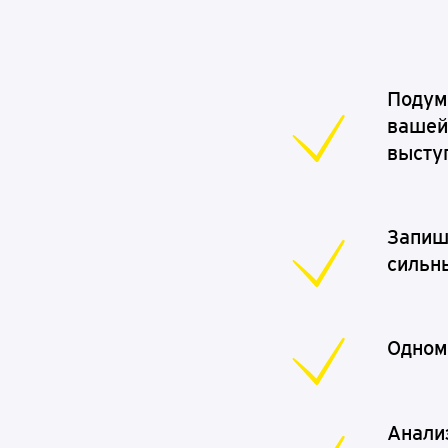
Подум
вашей
высту
Запиш
сильны
Одном
Анализ