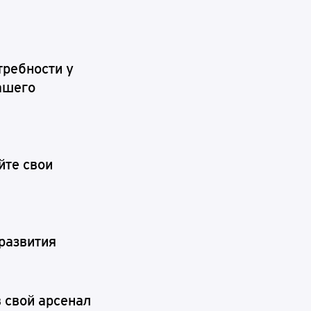
требности у
вашего
йте свои
развития
 свой арсенал