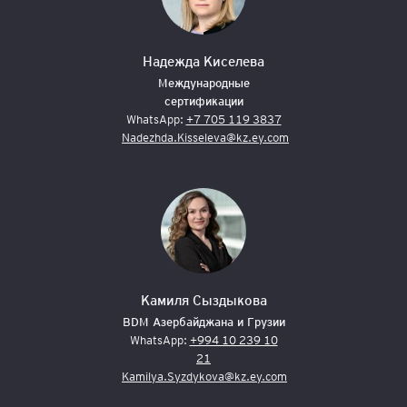
Надежда Киселева
Международные
сертификации
WhatsApp:
+7 705 119 3837
Nadezhda.Kisseleva@kz.ey.com
Камиля Сыздыкова
BDM Азербайджана и Грузии
WhatsApp:
+994 10 239 10
21
Kamilya.Syzdykova@kz.ey.com